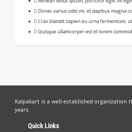
Aenean tellus ipsum, porttitor eget mi ege
Donec varius odio mi, et dapibus magna 
Cras blandit sapien eu urna fermentum, ut
Quisque ullamcorper est et lorem commod
Post
navigation
Kalpakart is a well-established organization t
years.
Quick Links