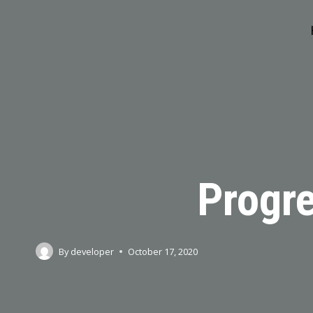
Skip
to
content
Progre
By
developer
October 17, 2020