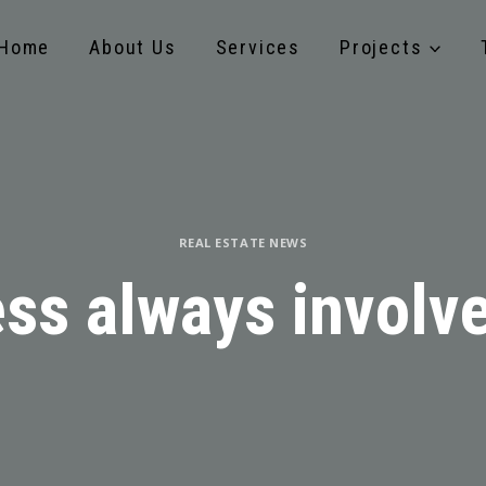
Home
About Us
Services
Projects
REAL ESTATE NEWS
ss always involve