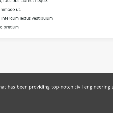
t, faucibus laoreet neque.
commodo ut.
 interdum lectus vestibulum.
o pretium.
hat has been providing top-notch civil engineering 