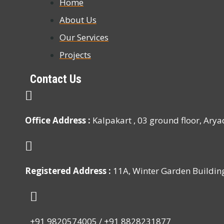
Home
About Us
Our Services
Projects
Contact Us
Office Address :
Kalpakart , 03 ground floor, Ar
Registered Address :
11A, Winter Garden Buildi
+91 9820574005 /
+91 8828231877