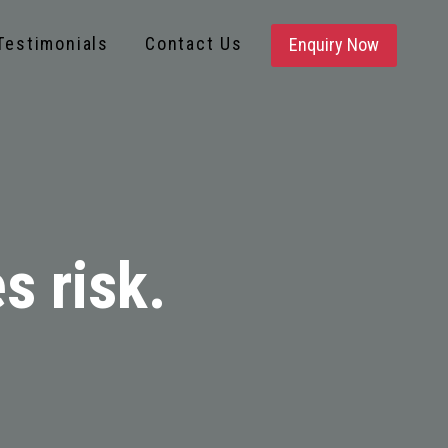
Testimonials
Contact Us
Enquiry Now
s risk.